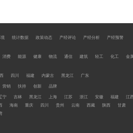
环境
统计数据
政策动态
产经评论
产经分析
产经预警
消费
能源
健康
物流
通信
建筑
轻工
化工
金
西
四川
福建
内蒙古
黑龙江
广东
营销
扶持
创新
品牌
辽宁
吉林
黑龙江
上海
江苏
浙江
安徽
福建
江
西
海南
重庆
四川
贵州
云南
西藏
陕西
甘肃
湾