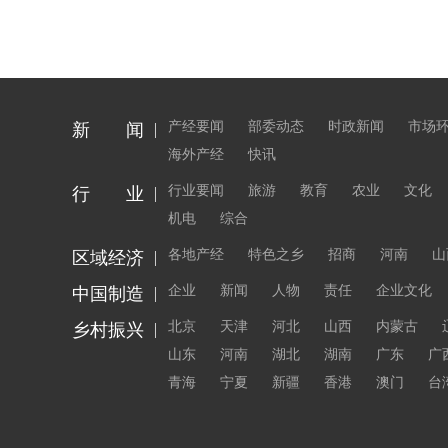
产经要闻
部委动态
时政新闻
市场
新 闻
海外产经
快讯
行业要闻
旅游
教育
农业
文化
行 业
机电
综合
各地产经
特色之乡
招商
河南
山
区域经济
企业
新闻
人物
责任
企业文化
中国制造
北京
天津
河北
山西
内蒙古
乡村振兴
山东
河南
湖北
湖南
广东
广
青海
宁夏
新疆
香港
澳门
台