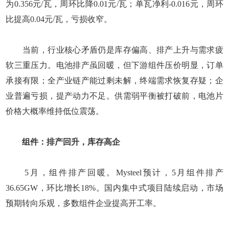
为0.356元/瓦，周环比降0.01元/瓦；单瓦净利-0.016元，周环
比提高0.04元/瓦，亏损收窄。
当前，行业核心矛盾仍是库存偏高、排产上升与需求疲
软三重压力。电池排产虽回暖，但下游组件压价明显，订单
承接有限；全产业链产能过剩未解，终端需求恢复存疑；企
业普遍亏损，提产动力不足。供需弱平衡被打破前，电池片
价格大概率维持低位震荡。
组件：排产回升，库存高企
5月，组件排产回暖。Mysteel预计，5月组件排产
36.65GW，环比增长18%。国内集中式项目陆续启动，市场
预期转向乐观，多数组件企业提高开工率。