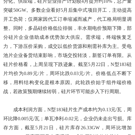
分化。供应端，硅片企业排产计划较4月提升约10%，总产量
突破50GW。多数企业看好5月后集中式项目开工，主动提高
开工负荷；仅两家因代工订单缩减而减产，代工格局明显调
整。同时，多晶硅价格低位徘徊，丰水期电价预期下降，部
分硅片企业借助成本优势加大供应。需求端，终端恢复乏
力，下游压价采购，成交以低价货源和刚需补库为主。受电
池片企业备货结束影响，市场交投转淡，新签订单有限。从
硅片价格看，上周呈现下跌迹象。截至5月22日，N型183硅
片均价为0.89元/片，周环比跌0.03元/片。价格低点不断下
移，用料结构变化是根本原因。此轮跌价始于组件端价格
战，若政策预期继续转弱，硅片环节可能步入下行周期。
成本利润方面，N型183硅片生产成本约为0.13元/瓦，周
环比降0.005元/瓦；单瓦净利-0.02元，企业仍未走出亏损。库
存方面，截至5月21日，硅片库存26.33GW，周环比增加