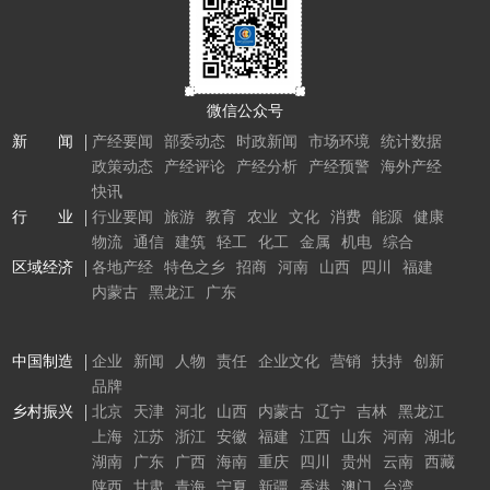
微信公众号
新 闻
产经要闻
部委动态
时政新闻
市场环境
统计数据
政策动态
产经评论
产经分析
产经预警
海外产经
快讯
行 业
行业要闻
旅游
教育
农业
文化
消费
能源
健康
物流
通信
建筑
轻工
化工
金属
机电
综合
区域经济
各地产经
特色之乡
招商
河南
山西
四川
福建
内蒙古
黑龙江
广东
中国制造
企业
新闻
人物
责任
企业文化
营销
扶持
创新
品牌
乡村振兴
北京
天津
河北
山西
内蒙古
辽宁
吉林
黑龙江
上海
江苏
浙江
安徽
福建
江西
山东
河南
湖北
湖南
广东
广西
海南
重庆
四川
贵州
云南
西藏
陕西
甘肃
青海
宁夏
新疆
香港
澳门
台湾