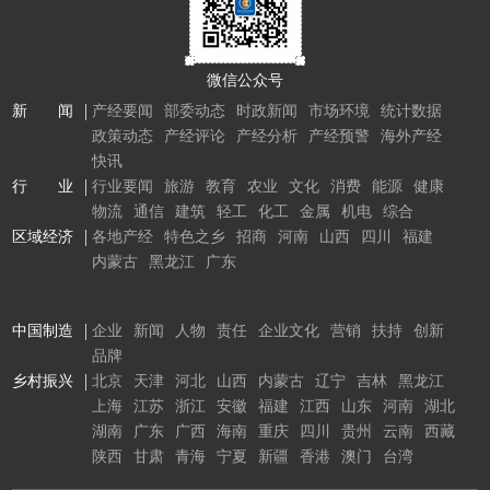
微信公众号
新 闻
产经要闻
部委动态
时政新闻
市场环境
统计数据
政策动态
产经评论
产经分析
产经预警
海外产经
快讯
行 业
行业要闻
旅游
教育
农业
文化
消费
能源
健康
物流
通信
建筑
轻工
化工
金属
机电
综合
区域经济
各地产经
特色之乡
招商
河南
山西
四川
福建
内蒙古
黑龙江
广东
中国制造
企业
新闻
人物
责任
企业文化
营销
扶持
创新
品牌
乡村振兴
北京
天津
河北
山西
内蒙古
辽宁
吉林
黑龙江
上海
江苏
浙江
安徽
福建
江西
山东
河南
湖北
湖南
广东
广西
海南
重庆
四川
贵州
云南
西藏
陕西
甘肃
青海
宁夏
新疆
香港
澳门
台湾