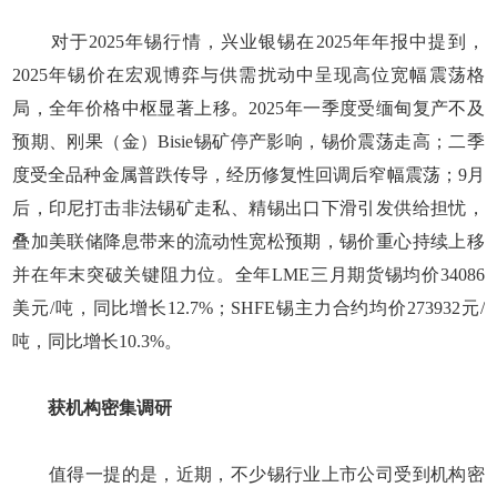
对于2025年锡行情，兴业银锡在2025年年报中提到，
2025年锡价在宏观博弈与供需扰动中呈现高位宽幅震荡格
局，全年价格中枢显著上移。2025年一季度受缅甸复产不及
预期、刚果（金）Bisie锡矿停产影响，锡价震荡走高；二季
度受全品种金属普跌传导，经历修复性回调后窄幅震荡；9月
后，印尼打击非法锡矿走私、精锡出口下滑引发供给担忧，
叠加美联储降息带来的流动性宽松预期，锡价重心持续上移
并在年末突破关键阻力位。全年LME三月期货锡均价34086
美元/吨，同比增长12.7%；SHFE锡主力合约均价273932元/
吨，同比增长10.3%。
获机构密集调研
值得一提的是，近期，不少锡行业上市公司受到机构密