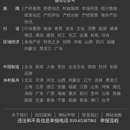
微信公众号
新 闻
产经要闻
部委动态
时政新闻
市场环境
统计数据
政策动态
产经评论
产经分析
产经预警
海外产经
快讯
行 业
行业要闻
旅游
教育
农业
文化
消费
能源
健康
物流
通信
建筑
轻工
化工
金属
机电
综合
区域经济
各地产经
特色之乡
招商
河南
山西
四川
福建
内蒙古
黑龙江
广东
中国制造
企业
新闻
人物
责任
企业文化
营销
扶持
创新
品牌
乡村振兴
北京
天津
河北
山西
内蒙古
辽宁
吉林
黑龙江
上海
江苏
浙江
安徽
福建
江西
山东
河南
湖北
湖南
广东
广西
海南
重庆
四川
贵州
云南
西藏
陕西
甘肃
青海
宁夏
新疆
香港
澳门
台湾
关于我们
组织架构
网站声明
联系我们
网站地图
违法和不良信息举报电话 010-65367061
举报流程