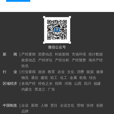
微信公众号
新 闻
产经要闻
部委动态
时政新闻
市场环境
统计数据
政策动态
产经评论
产经分析
产经预警
海外产经
快讯
行 业
行业要闻
旅游
教育
农业
文化
消费
能源
健康
物流
通信
建筑
轻工
化工
金属
机电
综合
区域经济
各地产经
特色之乡
招商
河南
山西
四川
福建
内蒙古
黑龙江
广东
中国制造
企业
新闻
人物
责任
企业文化
营销
扶持
创新
品牌