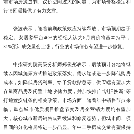
前市场房源过剩、议价空间过大的问题，为市场价格稳定和
行情回暖提供了有力支撑。
张波表示，随着前期政策效应持续释放，市场预期趋于
稳定。安居客平台46%的经纪人认为6月房价将基本持平，
31%预计成交量会上涨，行业的市场信心有望进一步修复。
中指研究院高级分析师郑俊彤表示，后续预计各地将继
续以因城施策方式推进政策落实。需求端或进一步降低购房
成本，如降低房贷利率、给予贷款贴息等；供应端有望加大
存量商品房及闲置土地收储力度，并加快推广“以旧换新”等
打通置换链条的相关政策。市场方面，随着年中销售节点来
临，重点城市优质项目推盘节奏及房企营销力度均有望加
大，核心城市新房销售或延续温和修复态势，但城市间、项
目间的分化格局将进一步凸显。年中二手房成交量有望保持