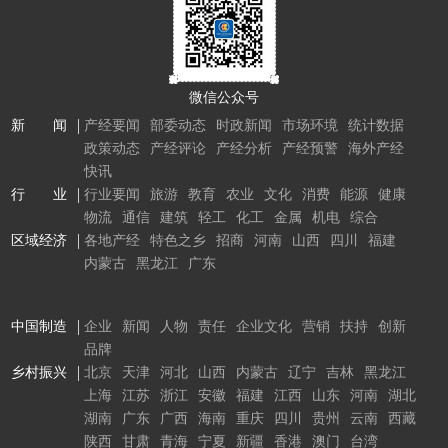
微信公众号
新 闻
产经要闻
部委动态
时政新闻
市场环境
统计数据
政策动态
产经评论
产经分析
产经预警
海外产经
快讯
行 业
行业要闻
旅游
教育
农业
文化
消费
能源
健康
物流
通信
建筑
轻工
化工
金属
机电
综合
区域经济
各地产经
特色之乡
招商
河南
山西
四川
福建
内蒙古
黑龙江
广东
中国制造
企业
新闻
人物
责任
企业文化
营销
扶持
创新
品牌
乡村振兴
北京
天津
河北
山西
内蒙古
辽宁
吉林
黑龙江
上海
江苏
浙江
安徽
福建
江西
山东
河南
湖北
湖南
广东
广西
海南
重庆
四川
贵州
云南
西藏
陕西
甘肃
青海
宁夏
新疆
香港
澳门
台湾