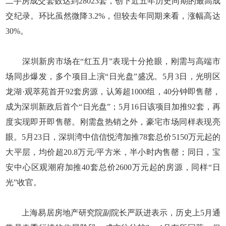
二手房成交套数达到28023套，创下近五年历史同期的最高成
交纪录。环比虽然微降3.2%，但较去年同期来看，涨幅高达
30%。
深圳新房市场在“红五月”表现十分抢眼，刚需与高端市
场同步爆发，多个项目上演“日光盘”盛况。5月3日，光明区
龙湖·观萃苑首开92套房源，认筹超1000组，40分钟即售罄，
成为深圳新政后首个“日光盘”；5月16日该项目加推92套，再
度实现即开即售罄。刚需盘热销之外，豪宅市场同样表现亮
眼。5月23日，深圳湾中信信悦湾加推78套总价5150万元起的
大平层，均价超20.8万元/平方米，半小时内售罄；同日，宝
安中心区观潮府加推40套总价2600万元起的房源，同样“日
光”收官。
上海易居房地产研究院副院长严跃进表示，历史上5月通