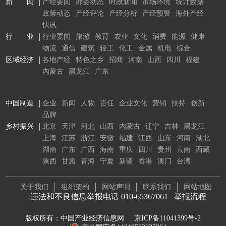
新 闻
产经要闻
部委动态
时政新闻
市场环境
统计数据
政策动态
产经评论
产经分析
产经预警
海外产经
快讯
行 业
行业要闻
旅游
教育
农业
文化
消费
能源
健康
物流
通信
建筑
轻工
化工
金属
机电
综合
区域经济
各地产经
特色之乡
招商
河南
山西
四川
福建
内蒙古
黑龙江
广东
中国制造
企业
新闻
人物
责任
企业文化
营销
扶持
创新
品牌
乡村振兴
北京
天津
河北
山西
内蒙古
辽宁
吉林
黑龙江
上海
江苏
浙江
安徽
福建
江西
山东
河南
湖北
湖南
广东
广西
海南
重庆
四川
贵州
云南
西藏
陕西
甘肃
青海
宁夏
新疆
香港
澳门
台湾
关于我们
组织架构
网站声明
联系我们
网站地图
违法和不良信息举报电话 010-65367061
举报流程
版权所有：中国产业经济信息网
京ICP备11041399号-2