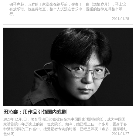
钢琴声起，32岁的丁家浩坐在钢琴前，弹奏了一曲《燃情岁月》，琴上没
有放乐谱。他坐得笔直，整个人沉浸在音乐中，温暖的旋律充满整个琴
行。
2021-01-28
田沁鑫：用作品引领国内戏剧
2020年12月8日，著名导演田沁鑫被任命为中国国家话剧院院长，成为中国国
家话剧院19年历史上的第一位女院长。如今，她已经上任一个多月，置身于各
种繁忙琐碎的工作当中。接受记者专访的时候，已经是深夜11点多，但穿着红
色休闲...
2021-01-27