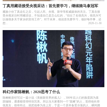
丁真用藏语接受央视采访：首先要学习，继续骑马拿冠军
藏族小伙丁真走红之后，引起人民、央视、新华等权威媒体的关注。丁真在接
受央视采访时用藏语说，不知道自己是怎么红的，“但出了名很高兴，很高兴可
以做很多关于家乡的宣传工作”。对于未来，他说首先要学习，做好每件事，还
想...
2020-11-30
科幻作家陈楸帆：2020思考了什么
陈楸帆曾经写过一篇小说《美丽新世界的孤儿》，300年后人们的脸蛋因为基
因编辑，通通都变得特别完美。所以当大家看到一个“面瘫”的人，觉得他长得
很真实，很有特点，就把他奉为坐上宾，于是一个原本备受冷落的人，瞬间拥