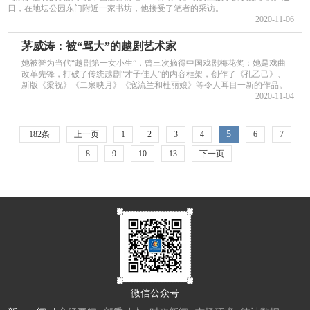
日，在地坛公园东门附近一家书坊，他接受了笔者的采访。
2020-11-06
茅威涛：被“骂大”的越剧艺术家
她被誉为当代“越剧第一女小生”，曾三次摘得中国戏剧梅花奖；她是戏曲
改革先锋，打破了传统越剧“才子佳人”的内容框架，创作了《孔乙己》、
新版《梁祝》《二泉映月》《寇流兰和杜丽娘》等令人耳目一新的作品。
2020-11-04
5
182条
上一页
1
2
3
4
6
7
8
9
10
13
下一页
微信公众号