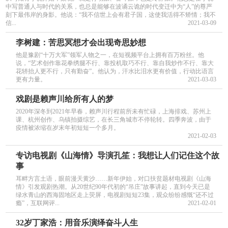
中写普通人与时代的关系，也总是能够在波谲云诡的时代变迁中为“人”的尊严
刻下最伟岸的身影。他说：“我不信世上会有君子国，这使我活得不矫情；我不
信...
2021-03-09
李树建：苦思冥想才会出现奇思妙想
他是豫剧“十万大军”领军人物之一，在短视频平台上拥有百万粉丝。他
说，“艺术创作靠花拳绣腿不行、靠投机取巧不行、靠自我炒作不行、靠大
花轿抬人更不行，只有勤奋”。他认为，汗水比泪水更有价值，行动比语言
更有力量。
2021-03-03
戏剧是赖声川给所有人的梦
2020年深冬到2021年早春，赖声川行程前所未有忙碌，上海排戏、苏州上
课、杭州创作、乌镇拍摄综艺，在长三角城市不停轮转。四季奔波，由于
疫情被浓缩在岁末年初短短一个多月。
2021-02-03
专访电视剧《山海情》导演孔笙：我想让人们记住这个故
事
耳畔方言土语，眼前漫天黄沙……新年伊始，对口扶贫题材电视剧《山海
情》引发观剧热潮。从20世纪90年代初的“吊庄”故事讲起，直到今天已是
绿水青山的西海固地区走上荧屏，电视剧短短23集，观众纷纷感慨“还不过
瘾”，互联网评...
2021-02-01
32岁丁家浩：用音乐演绎奋斗人生