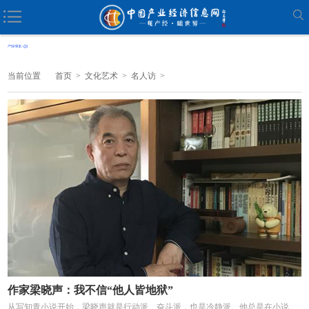
当前位置
首页
>
文化艺术
>
名人访
>
作家梁晓声：我不信“他人皆地狱”
从写知青小说开始，梁晓声就是行动派、奋斗派，也是冷静派。他总是在小说