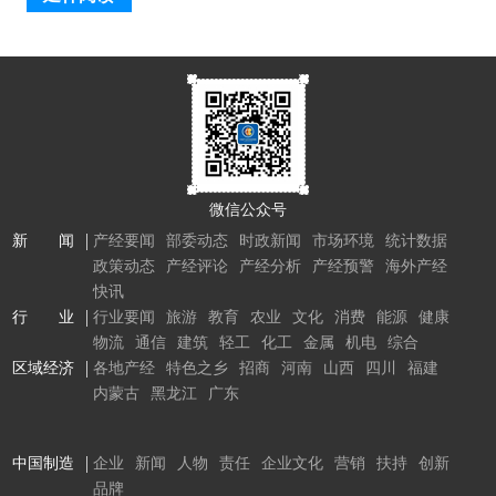
微信公众号
新 闻
产经要闻
部委动态
时政新闻
市场环境
统计数据
政策动态
产经评论
产经分析
产经预警
海外产经
快讯
行 业
行业要闻
旅游
教育
农业
文化
消费
能源
健康
物流
通信
建筑
轻工
化工
金属
机电
综合
区域经济
各地产经
特色之乡
招商
河南
山西
四川
福建
内蒙古
黑龙江
广东
中国制造
企业
新闻
人物
责任
企业文化
营销
扶持
创新
品牌