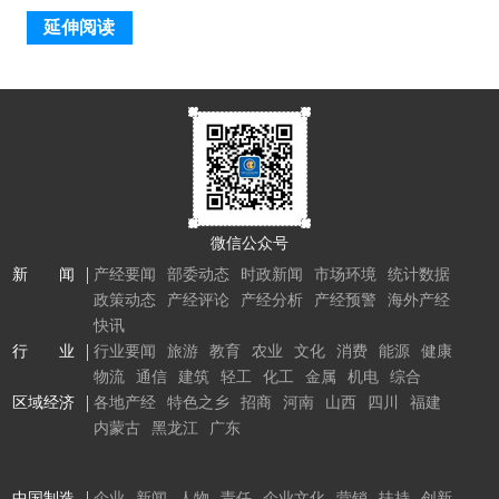
延伸阅读
微信公众号
新 闻
产经要闻
部委动态
时政新闻
市场环境
统计数据
政策动态
产经评论
产经分析
产经预警
海外产经
快讯
行 业
行业要闻
旅游
教育
农业
文化
消费
能源
健康
物流
通信
建筑
轻工
化工
金属
机电
综合
区域经济
各地产经
特色之乡
招商
河南
山西
四川
福建
内蒙古
黑龙江
广东
中国制造
企业
新闻
人物
责任
企业文化
营销
扶持
创新