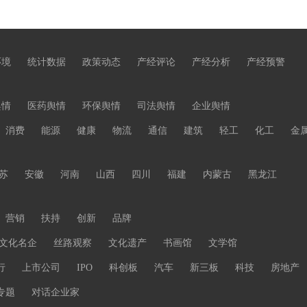
环境
统计数据
政策动态
产经评论
产经分析
产经预警
舆情
医药舆情
环保舆情
司法舆情
企业舆情
消费
能源
健康
物流
通信
建筑
轻工
化工
金
苏
安徽
河南
山西
四川
福建
内蒙古
黑龙江
营销
扶持
创新
品牌
文化名企
丝路观察
文化遗产
书画馆
文学馆
行
上市公司
IPO
科创板
汽车
新三板
科技
房地产
专题
对话企业家