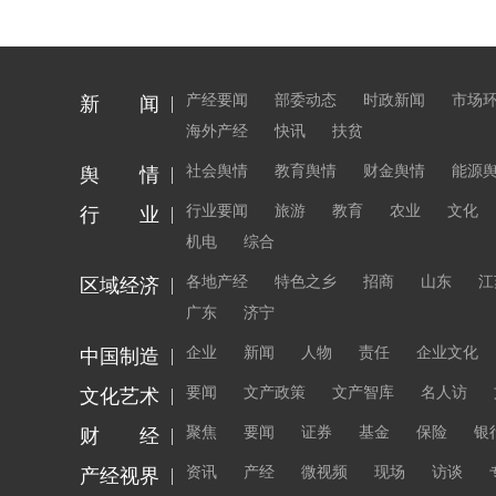
产经要闻
部委动态
时政新闻
市场
新 闻
海外产经
快讯
扶贫
社会舆情
教育舆情
财金舆情
能源
舆 情
行业要闻
旅游
教育
农业
文化
行 业
机电
综合
各地产经
特色之乡
招商
山东
江
区域经济
广东
济宁
企业
新闻
人物
责任
企业文化
中国制造
要闻
文产政策
文产智库
名人访
文化艺术
聚焦
要闻
证券
基金
保险
银
财 经
资讯
产经
微视频
现场
访谈
产经视界