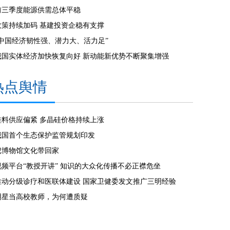
前三季度能源供需总体平稳
政策持续加码 基建投资企稳有支撑
“中国经济韧性强、潜力大、活力足”
我国实体经济加快恢复向好 新动能新优势不断聚集增强
热点舆情
硅料供应偏紧 多晶硅价格持续上涨
我国首个生态保护监管规划印发
把博物馆文化带回家
视频平台“教授开讲” 知识的大众化传播不必正襟危坐
推动分级诊疗和医联体建设 国家卫健委发文推广三明经验
明星当高校教师，为何遭质疑