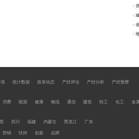
环境
统计数据
政策动态
产经评论
产经分析
产经预警
消费
能源
健康
物流
通信
建筑
轻工
化工
金
西
四川
福建
内蒙古
黑龙江
广东
营销
扶持
创新
品牌