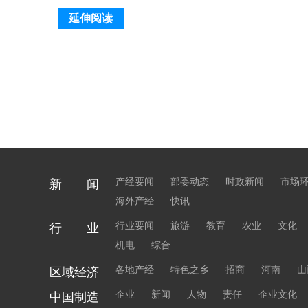
延伸阅读
产经要闻
部委动态
时政新闻
市场
新 闻
海外产经
快讯
行业要闻
旅游
教育
农业
文化
行 业
机电
综合
各地产经
特色之乡
招商
河南
山
区域经济
企业
新闻
人物
责任
企业文化
中国制造