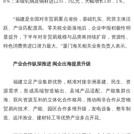
8％；未锻轧铜及铜材进口35．1亿元，大幅增长130．1％。
“福建是全国对非贸易重点省份，基础扎实、民营主体活
跃、产业匹配度高。零关税全面落地后，企业申报积极性明
显提升，下半年对非贸易规模与品类将持续扩容，资源性、
特色消费类进口潜力最大。”厦门海关相关业务负责人表示。
产业合作纵深推进 闽企出海提质升级
福建立足产业集群优势，精准对接非洲基建、民生、资
源需求，形成高端智造输出、县域产品适配、产能集群出
海、双向资源互补的立体化合作格局，推动闽非合作从货物
贸易向技术、产能、园区合作多维升级，发电设备、整车制
造、远洋渔业、建材轻工等优势产业多点开花。