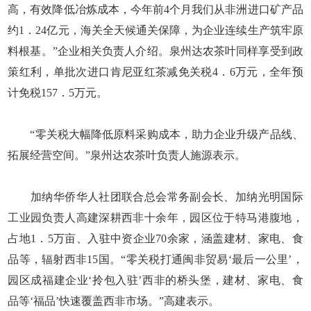
高，有效降低冶炼成本，今年前4个月我们从非洲进口矿产品
约1．24亿元，海关全天候通关保障，为企业连续生产筑牢原
料根基。”企业相关负责人介绍。泉州达农茶叶同样享受到政
策红利，单批次进口肯尼亚红茶减免关税4．6万元，全年预
计免税157．5万元。
“零关税大幅降低原料采购成本，助力企业升级产品线、
拓展经营空间。”泉州达农茶叶负责人施源表示。
加纳华侨华人社团联合总会常务副会长、加纳光明国际
工业园负责人高建深耕西非十余年，园区位于特马港腹地，
占地1．5万亩、入驻中资企业70余家，涵盖建材、家电、食
品等，辐射西非15国。“零关税打通闽非贸易‘最后一公里’，
园区成福建企业‘拎包入驻’西非的桥头堡，建材、家电、食
品等‘福品’快速覆盖西非市场。”高建表示。