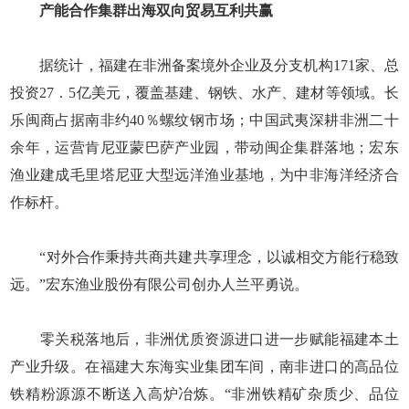
产能合作集群出海双向贸易互利共赢
据统计，福建在非洲备案境外企业及分支机构171家、总
投资27．5亿美元，覆盖基建、钢铁、水产、建材等领域。长
乐闽商占据南非约40％螺纹钢市场；中国武夷深耕非洲二十
余年，运营肯尼亚蒙巴萨产业园，带动闽企集群落地；宏东
渔业建成毛里塔尼亚大型远洋渔业基地，为中非海洋经济合
作标杆。
“对外合作秉持共商共建共享理念，以诚相交方能行稳致
远。”宏东渔业股份有限公司创办人兰平勇说。
零关税落地后，非洲优质资源进口进一步赋能福建本土
产业升级。在福建大东海实业集团车间，南非进口的高品位
铁精粉源源不断送入高炉冶炼。“非洲铁精矿杂质少、品位