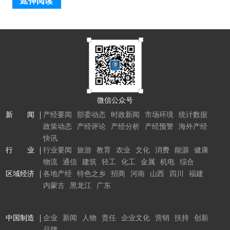
延伸阅读
微信公众号
新 闻
产经要闻
部委动态
时政新闻
市场环境
统计数据
政策动态
产经评论
产经分析
产经预警
海外产经
快讯
行 业
行业要闻
旅游
教育
农业
文化
消费
能源
健康
物流
通信
建筑
轻工
化工
金属
机电
综合
区域经济
各地产经
特色之乡
招商
河南
山西
四川
福建
内蒙古
黑龙江
广东
中国制造
企业
新闻
人物
责任
企业文化
营销
扶持
创新
品牌