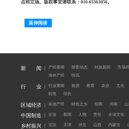
点和立场。版权事宜请联系：010-65363056。
延伸阅读
产经要闻
部委动态
时政新闻
市场
新 闻
海外产经
快讯
行业要闻
旅游
教育
农业
文化
行 业
机电
综合
各地产经
特色之乡
招商
河南
山
区域经济
企业
新闻
人物
责任
企业文化
中国制造
北京
天津
河北
山西
内蒙古
乡村振兴