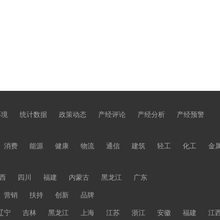
环境
统计数据
政策动态
产经评论
产经分析
产经预警
消费
能源
健康
物流
通信
建筑
轻工
化工
金
西
四川
福建
内蒙古
黑龙江
广东
营销
扶持
创新
品牌
辽宁
吉林
黑龙江
上海
江苏
浙江
安徽
福建
江