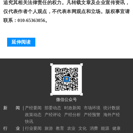
追究其相关法律责任的权力。凡转载文章及企业宣传资讯，
仅代表作者个人观点，不代表本网观点和立场。版权事宜请
联系：010-65363056。
延伸阅读
微信公众号
新 闻
产经要闻
部委动态
时政新闻
市场环境
统计数据
政策动态
产经评论
产经分析
产经预警
海外产经
快讯
行 业
行业要闻
旅游
教育
农业
文化
消费
能源
健康