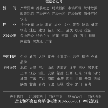
微信公众号
新 闻
产经要闻
部委动态
时政新闻
市场环境
统计数据
政策动态
产经评论
产经分析
产经预警
海外产经
快讯
行 业
行业要闻
旅游
教育
农业
文化
消费
能源
健康
物流
通信
建筑
轻工
化工
金属
机电
综合
区域经济
各地产经
特色之乡
招商
河南
山西
四川
福建
内蒙古
黑龙江
广东
中国制造
企业
新闻
人物
责任
企业文化
营销
扶持
创新
品牌
乡村振兴
北京
天津
河北
山西
内蒙古
辽宁
吉林
黑龙江
上海
江苏
浙江
安徽
福建
江西
山东
河南
湖北
湖南
广东
广西
海南
重庆
四川
贵州
云南
西藏
陕西
甘肃
青海
宁夏
新疆
香港
澳门
台湾
关于我们
组织架构
网站声明
联系我们
网站地图
违法和不良信息举报电话 010-65367061
举报流程