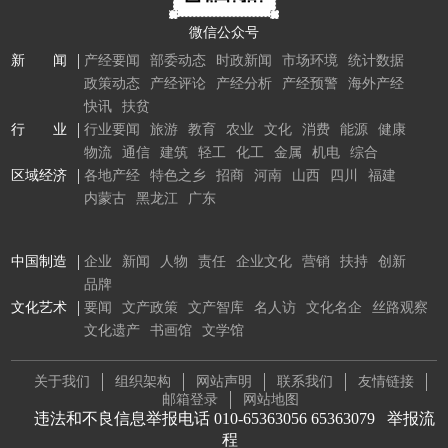
微信公众号
新 闻
产经要闻
部委动态
时政新闻
市场环境
统计数据
政策动态
产经评论
产经分析
产经预警
海外产经
快讯
扶贫
行 业
行业要闻
旅游
教育
农业
文化
消费
能源
健康
物流
通信
建筑
轻工
化工
金属
机电
综合
区域经济
各地产经
特色之乡
招商
河南
山西
四川
福建
内蒙古
黑龙江
广东
中国制造
企业
新闻
人物
责任
企业文化
营销
扶持
创新
品牌
文化艺术
要闻
文产政策
文产智库
名人访
文化名企
丝路观察
文化遗产
书画馆
文学馆
关于我们
组织架构
网站声明
联系我们
友情链接
邮箱登录
网站地图
违法和不良信息举报电话 010-65363056 65363079
举报流
程