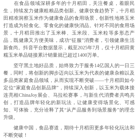
在食品领域深耕多年的十月稻田，关注餐桌，着眼民
生，持续发力健康粗粮品类创新。健康饮食趋势下，十月稻
田精准洞察玉米作为健康食品的食用场景，创新性地将玉米
打造成为轻食化、零食化的健康快消品。针对不同的食用场
景，十月稻田推出了玉米棒、玉米段、玉米粒等多形态产
品，既健康又方便美味，成功“征服”消费者，引领健康生活
新食尚。抖音平台数据显示，截至2025年7月，仅十月稻田黄
糯玉米单品链接累计销量就已超过1400万单。
坚守黑土地好品质，始终致力于服务14亿国人的一日三
餐，同时，将创新的脚步迈向以玉米为代表的健康杂粮以及
多品类家庭食品领域，从而实现不断突破——十月稻田如今
定位“家庭食品创新品牌”，持续深入创新，以玉米为载体接
连亮相ChinaJoy展会、马拉松赛事，与新生代消费者共鸣共
创，打造品牌年轻化的新玩法，让健康变得场景化、可感
知、可体验，充分诠释了其“从产品服务到场景服务”的理念
升级。
健康中国，食品赛道，期待十月稻田更多年轻化玩法和
不断突破！