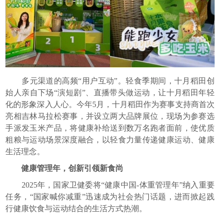
多元渠道的高频“用户互动”。轻食季期间，十月稻田创
始人亲自下场“演短剧”、直播带头做运动，让十月稻田年轻
化的形象深入人心。今年5月，十月稻田作为赛事支持商首次
亮相吉林马拉松赛事，并设立两大品牌展位，现场为参赛选
手派发玉米产品，将健康补给送到数万名跑者面前，使优质
粗粮与运动场景深度融合，以轻食力量传递健康运动、健康
生活理念。
健康管理年，创新引领新食尚
2025年，国家卫健委将“健康中国-体重管理年”纳入重要
任务，“国家喊你减重”迅速成为社会热门话题，进而掀起践
行健康饮食与运动结合的生活方式热潮。