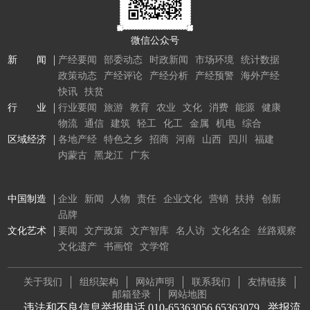
微信公众号
新 闻
产经要闻
部委动态
时政新闻
市场环境
统计数据
政策动态
产经评论
产经分析
产经预警
海外产经
快讯
扶贫
行 业
行业要闻
旅游
教育
农业
文化
消费
能源
健康
物流
通信
建筑
轻工
化工
金属
机电
综合
区域经济
各地产经
特色之乡
招商
河南
山西
四川
福建
内蒙古
黑龙江
广东
中国制造
企业
新闻
人物
责任
企业文化
营销
扶持
创新
品牌
文化艺术
要闻
文产政策
文产智库
名人访
文化名企
丝路观察
文化遗产
书画馆
文学馆
关于我们
组织架构
网站声明
联系我们
友情链接
邮箱登录
网站地图
违法和不良信息举报电话 010-65363056 65363079
举报流