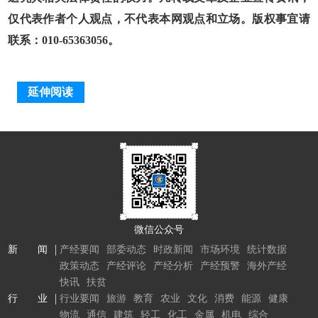
仅代表作者个人观点，不代表本网观点和立场。版权事宜请
联系：010-65363056。
延伸阅读
微信公众号
新 闻
产经要闻
部委动态
时政新闻
市场环境
统计数据
政策动态
产经评论
产经分析
产经预警
海外产经
快讯
扶贫
行 业
行业要闻
旅游
教育
农业
文化
消费
能源
健康
物流
通信
建筑
轻工
化工
金属
机电
综合