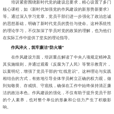
培训紧密围绕新时代党的建设总要求，精心设置了多门
核心课程，如《新时代加强党的作风建设的新形势新要求》
等。通过深入学
习
党章，党员干部们进一步强化了
政治
忠诚
的思想基础，明确了新时代党员的责任与使命。这种系统性
的理论学
习
，不仅加深了学员对党的政策的理解，也为他们
在实际工作中提供了坚实的理论指导。
作风淬火，筑牢廉洁“防火墙”
在作风建设方面，培训重点解读了
中央
八项规定精神及
其实施细则，并通过观看《反腐为了人民》等警示教育片，
以案明纪，增强了党员干部的“红线意识”。这种理论与实践
相结合的方式，有效地引导全体学员树立正确的权力观，做
到知敬畏、存戒惧、守底线，确保在工作中始终保持清正廉
洁的
政治
本色。作风建设的强化，不仅有助于提升党员干部
的个人素养，也对整个单位的形象和公信力产生了积极影
响。