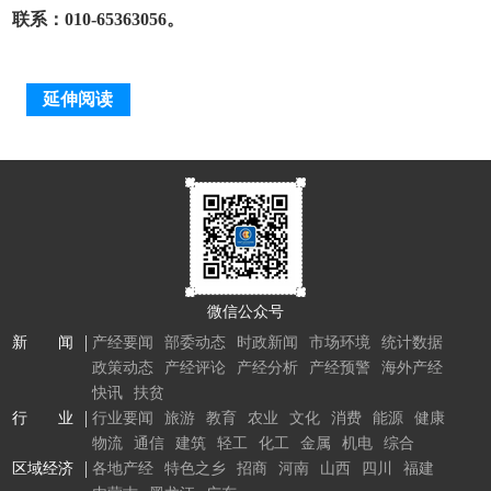
联系：010-65363056。
延伸阅读
微信公众号
新 闻
产经要闻
部委动态
时政新闻
市场环境
统计数据
政策动态
产经评论
产经分析
产经预警
海外产经
快讯
扶贫
行 业
行业要闻
旅游
教育
农业
文化
消费
能源
健康
物流
通信
建筑
轻工
化工
金属
机电
综合
区域经济
各地产经
特色之乡
招商
河南
山西
四川
福建