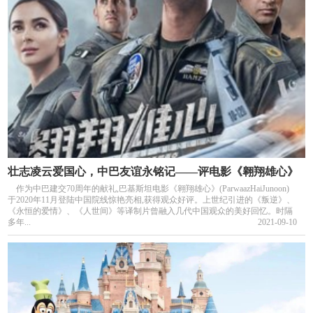
壮志凌云爱国心，中巴友谊永铭记——评电影《翱翔雄心》
作为中巴建交70周年的献礼,巴基斯坦电影《翱翔雄心》(ParwaazHaiJunoon)
于2020年11月登陆中国院线惊艳亮相,获得观众好评。上世纪引进的《叛逆》、
《永恒的爱情》、《人世间》等译制片曾融入几代中国观众的美好回忆。时隔
多年...
2021-09-10