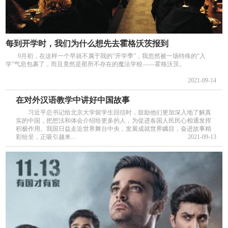
每到开学时，我们为什么想先去霍格沃茨报到
9月初，在这样一个早就不属于我的“开学季”，我忽然被一场特殊的“入
学”气息包裹了，而且竟然是那所不存在的魔法学校——霍格沃茨。
2021-09-14
在对外汉语教学中讲好中国故事
习近平总书记给北京大学留学生回信时，鼓励他们更加深入地了解真
实的中国，把想法和体会介绍给更多的人，为促进各国人民民心相通发挥
积极作用。我国日益走近世界舞台中央，发展成就世界瞩目，奋进故事精
彩纷呈，正吸引越来...
2021-09-13