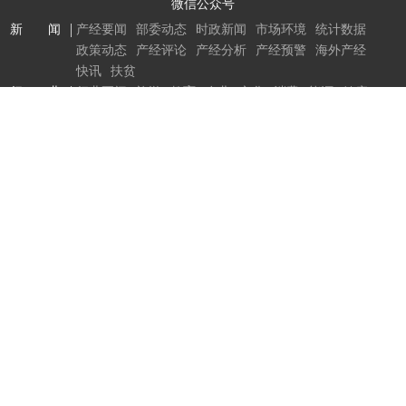
微信公众号
新 闻
产经要闻
部委动态
时政新闻
市场环境
统计数据
政策动态
产经评论
产经分析
产经预警
海外产经
快讯
扶贫
行 业
行业要闻
旅游
教育
农业
文化
消费
能源
健康
物流
通信
建筑
轻工
化工
金属
机电
综合
区域经济
各地产经
特色之乡
招商
河南
山西
四川
福建
内蒙古
黑龙江
广东
中国制造
企业
新闻
人物
责任
企业文化
营销
扶持
创新
品牌
文化艺术
要闻
文产政策
文产智库
名人访
文化名企
丝路观察
文化遗产
书画馆
文学馆
关于我们
组织架构
网站声明
联系我们
网站地图
违法和不良信息举报电话 010-65363056 65363079
举报流
程
版权所有：中国产业经济信息网
京ICP备11041399号-2