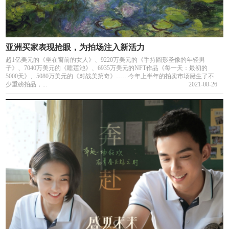
亚洲买家表现抢眼，为拍场注入新活力
超1亿美元的《坐在窗前的女人》、9220万美元的《手持圆形圣像的年轻男
子》、7040万美元的《睡莲池》、6935万美元的NFT作品《每一天：最初的
5000天》、5080万美元的《对战美第奇》……今年上半年的拍卖市场诞生了不
少重磅拍品，...
2021-08-26