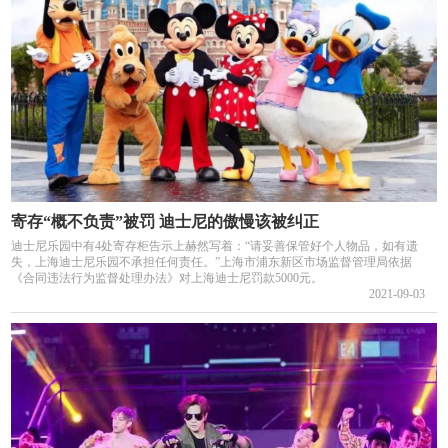
寄存“概不负责”被罚 迪士尼的傲慢该被纠正
迪士尼乐园中有4处寄存柜告示上赫然写着：“请妥善保管好个人物品，如有遗
失，上海迪士尼乐园不承担任何责任。”上海市浦东新区市场监督管理局依据
《合同违法行为监督处理办法》对上海迪士尼罚款5000元。
2021-09-03