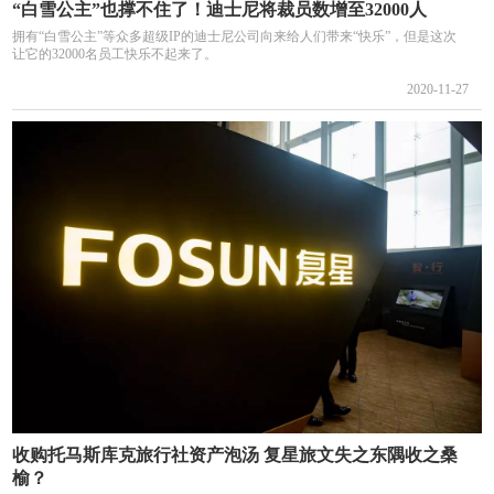
“白雪公主”也撑不住了！迪士尼将裁员数增至32000人
拥有“白雪公主”等众多超级IP的迪士尼公司向来给人们带来“快乐”，但是这次
让它的32000名员工快乐不起来了。
2020-11-27
收购托马斯库克旅行社资产泡汤 复星旅文失之东隅收之桑
榆？