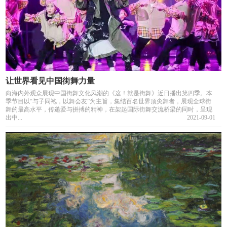
让世界看见中国街舞力量
向海内外观众展现中国街舞文化风潮的《这！就是街舞》近日播出第四季。本
季节目以“与子同袍，以舞会友”为主旨，集结百名世界顶尖舞者，展现全球街
舞的最高水平，传递爱与拼搏的精神，在架起国际街舞交流桥梁的同时，呈现
出中...
2021-09-01