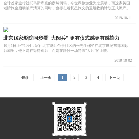
全球首家旅行社托马斯库克的轰然倒塌，令世界旅游业为之震动，而这家英国
老牌旅企启动破产清算的同时，也标志着复星旅文的重组收购计划正式流产。
2019-10-11
北京16家影院同步看"大阅兵" 更有仪式感更有感染力
10月1日上午10时，家住北京珠江帝景社区的张先生端坐在北京世纪东都国际
影城里，他不是在等待观影，而是在静候一场特殊“大片”的上映。
2019-10-02
1
49条
上一页
2
3
4
下一页