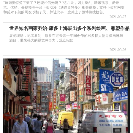
“迪迦奥特曼下架了？还能相信光吗？”这几天，因为B站、腾讯视频、爱奇
艺、优酷、央视频等平台下架动漫《迪迦奥特曼》相关视频，支持下架的网友
和反对下架的网友吵翻了天，并让此事一度冲上了微博热搜榜首。
2021-09-27
世界知名画家乔治·康多上海展出多个系列绘画、雕塑作品
展览现场，记者看到，康多在过去四十年间创作的30多幅人物肖像画琳琅
满目，带来强大的视觉冲击力，观众宛如
2021-09-26