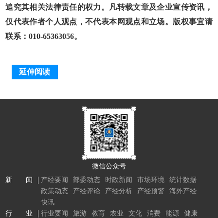
追究其相关法律责任的权力。凡转载文章及企业宣传资讯，
仅代表作者个人观点，不代表本网观点和立场。版权事宜请
联系：010-65363056。
延伸阅读
微信公众号
新 闻
产经要闻
部委动态
时政新闻
市场环境
统计数据
政策动态
产经评论
产经分析
产经预警
海外产经
快讯
行 业
行业要闻
旅游
教育
农业
文化
消费
能源
健康