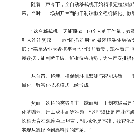
随着一声令下，全自动移栽机开始精准定植辣椒苗
幕。当时，一场别开生面的干制辣椒全程机械化、数
“这台移栽机一天能顶60—80个人的工作量，效
引来连连赞叹；一款“即插即用”的微环境采集装置
据；“寒旱农业大数据平台”让“以前看天，现在看屏
易数据，能判断干椒、鲜椒价格趋势，为生产安排提
从育苗、移栽、植保到环境监测与智能决策，一套
械化、数智化技术模式已经形成。
然而，这样的突破并非一蹴而就。干制辣椒虽是河
化基础弱、用工成本高等难题。“这些短板是产业痛
长杨天育在观摩会上坦言，“机械化是基础，数智化
实现从靠经验到靠科技的跨越。”