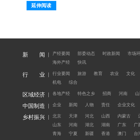
延伸阅读
产经要闻
部委动态
时政新闻
市场
新 闻
海外产经
快讯
行业要闻
旅游
教育
农业
文化
行 业
机电
综合
各地产经
特色之乡
招商
河南
山
区域经济
企业
新闻
人物
责任
企业文化
中国制造
北京
天津
河北
山西
内蒙古
乡村振兴
山东
河南
湖北
湖南
广东
广
青海
宁夏
新疆
香港
澳门
台