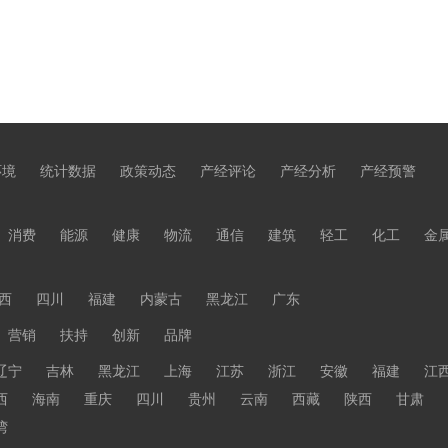
环境
统计数据
政策动态
产经评论
产经分析
产经预警
消费
能源
健康
物流
通信
建筑
轻工
化工
金
西
四川
福建
内蒙古
黑龙江
广东
营销
扶持
创新
品牌
辽宁
吉林
黑龙江
上海
江苏
浙江
安徽
福建
江
西
海南
重庆
四川
贵州
云南
西藏
陕西
甘肃
湾