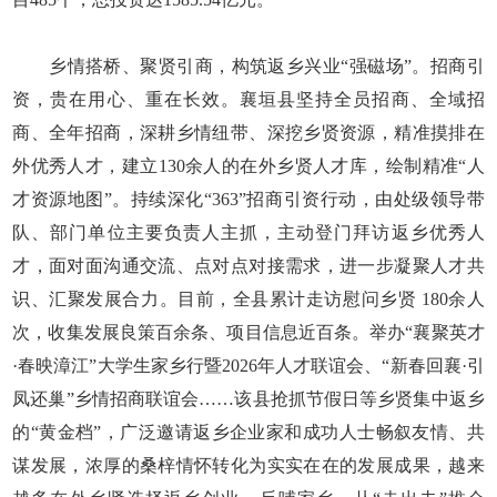
乡情搭桥、聚贤引商，构筑返乡兴业“强磁场”。招商引
资，贵在用心、重在长效。襄垣县坚持全员招商、全域招
商、全年招商，深耕乡情纽带、深挖乡贤资源，精准摸排在
外优秀人才，建立130余人的在外乡贤人才库，绘制精准“人
才资源地图”。持续深化“363”招商引资行动，由处级领导带
队、部门单位主要负责人主抓，主动登门拜访返乡优秀人
才，面对面沟通交流、点对点对接需求，进一步凝聚人才共
识、汇聚发展合力。目前，全县累计走访慰问乡贤 180余人
次，收集发展良策百余条、项目信息近百条。举办“襄聚英才
·春映漳江”大学生家乡行暨2026年人才联谊会、“新春回襄·引
凤还巢”乡情招商联谊会……该县抢抓节假日等乡贤集中返乡
的“黄金档”，广泛邀请返乡企业家和成功人士畅叙友情、共
谋发展，浓厚的桑梓情怀转化为实实在在的发展成果，越来