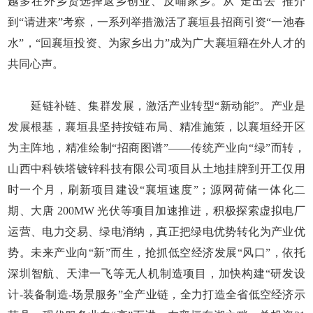
越多在外乡贤选择返乡创业、反哺家乡。从“走出去”推介
到“请进来”考察，一系列举措激活了襄垣县招商引资“一池春
水”，“回襄垣投资、为家乡出力”成为广大襄垣籍在外人才的
共同心声。
延链补链、集群发展，激活产业转型“新动能”。产业是
发展根基，襄垣县坚持按链布局、精准施策，以襄垣经开区
为主阵地，精准绘制“招商图谱”——传统产业向“绿”而转，
山西中科铁塔镀锌科技有限公司项目从土地挂牌到开工仅用
时一个月，刷新项目建设“襄垣速度”；源网荷储一体化二
期、大唐 200MW 光伏等项目加速推进，积极探索虚拟电厂
运营、电力交易、绿电消纳，真正把绿电优势转化为产业优
势。未来产业向“新”而生，抢抓低空经济发展“风口”，依托
深圳智航、天津一飞等无人机制造项目，加快构建“研发设
计-装备制造-场景服务”全产业链，全力打造全省低空经济示