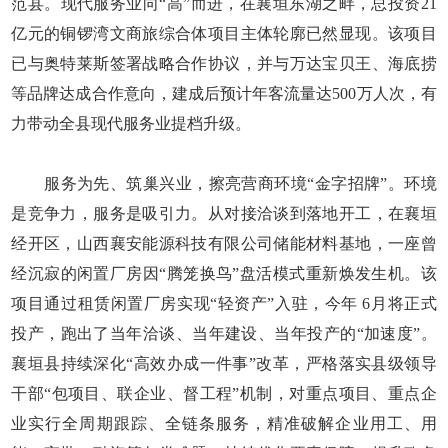
范县。现代服务业向“高”而进，在襄垣东湖之畔，总投资21
亿元的铜锣湾文商旅综合体项目主体轮廓已然显现。该项目
已与奥特莱斯签署战略合作协议，并与万达宝贝王、海底捞
等品牌达成合作意向，建成后预计年客流量达500万人次，有
力带动全县现代服务业提档升级。
服务为先、筑巢兴业，擦亮营商环境“金字招牌”。环境
是竞争力，服务是吸引力。从对接洽谈到落地开工，在襄垣
经开区，山西襄安能源科技有限公司储能材料基地，一座曾
经沉寂的闲置厂房因“腾笼换鸟”盘活模式重新焕发生机。该
项目通过租赁闲置厂房实现“轻资产”入驻，今年 6月将正式
投产，跑出了当年洽谈、当年建设、当年投产的“加速度”。
襄垣县持续深化“高效办成一件事”改革，严格落实县级领导
干部“包项目、联企业、督工程”机制，对重点项目、重点企
业实行全周期跟踪、全链条服务，精准破解企业用工、用