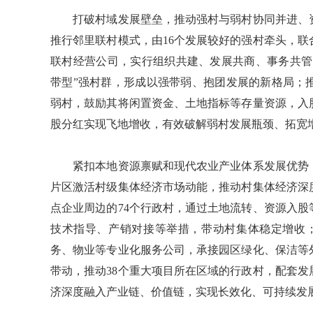
打破村域发展壁垒，推动强村与弱村协同并进、资
推行邻里联村模式，由16个发展较好的强村牵头，联
联村经营公司，实行组织共建、发展共商、事务共管
带型”强村群，形成以强带弱、抱团发展的新格局；
弱村，鼓励其将闲置资金、土地指标等存量资源，入
股分红实现飞地增收，有效破解弱村发展瓶颈、拓宽
紧扣本地资源禀赋和现代农业产业体系发展优势，
片区激活村级集体经济市场动能，推动村集体经济深
点企业周边的74个行政村，通过土地流转、资源入
技术指导、产销对接等举措，带动村集体稳定增收
务、物业等专业化服务公司，承接园区绿化、保洁等
带动，推动38个重大项目所在区域的行政村，配套
济深度融入产业链、价值链，实现长效化、可持续发展