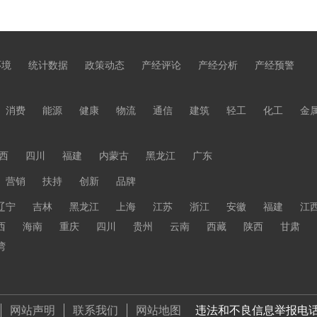
环境
统计数据
政策动态
产经评论
产经分析
产经预警
消费
能源
健康
物流
通信
建筑
轻工
化工
金
西
四川
福建
内蒙古
黑龙江
广东
营销
扶持
创新
品牌
辽宁
吉林
黑龙江
上海
江苏
浙江
安徽
福建
江
西
海南
重庆
四川
贵州
云南
西藏
陕西
甘肃
湾
网站声明
联系我们
网站地图
违法和不良信息举报电话 01