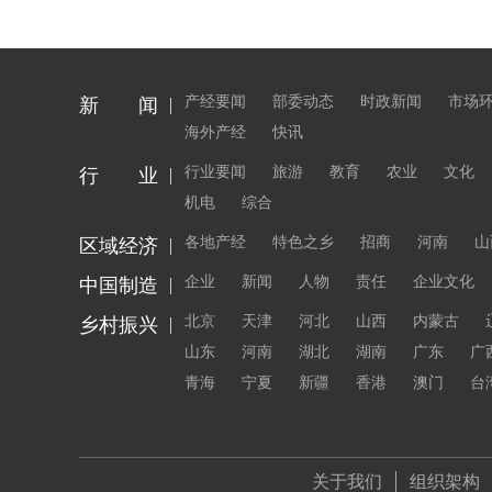
产经要闻
部委动态
时政新闻
市场
新 闻
海外产经
快讯
行业要闻
旅游
教育
农业
文化
行 业
机电
综合
各地产经
特色之乡
招商
河南
山
区域经济
企业
新闻
人物
责任
企业文化
中国制造
北京
天津
河北
山西
内蒙古
乡村振兴
山东
河南
湖北
湖南
广东
广
青海
宁夏
新疆
香港
澳门
台
关于我们
组织架构