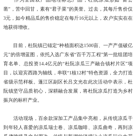
凿”，苦中回甘，素有“君子菜”的美誉。过去，其每斤售价仅
3元，如今精品瓜的售价稳定在每斤16元以上，农户实实在在
地获得增收。
目前，杜阮镇已锚定“种植面积达1500亩、一产产值破亿
元”的倍增蓝图，依托入选广东省“百千万工程”第一批组团培
育名单、总投资14.4亿元的“杜阮凉瓜三产融合镇村片区”项
目，以迎宾西路为轴线，串联“1核12村”特色资源，全力打造
省级示范样板。蓬江区副区长吕文光在此次活动中表示，杜
阮镇坚守品质初心，深耕融合发展，将杜阮凉瓜打造为乡村
振兴的标杆产业。
活动现场，百余款深加工产品集中亮相，从传统凉瓜干
到年轻人喜爱的凉瓜瑞士卷、凉瓜咖啡、凉瓜曲奇，再到凉