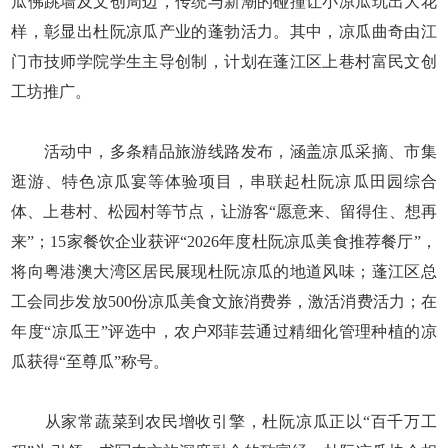
瓜佛跳墙及文创周边，传统与新潮的碰撞让小凉瓜玩出大花
样，彰显出杜阮凉瓜产业的蓬勃活力。其中，凉瓜曲奇由江
门市技师学院学生主导创制，计划在蓬江区上巷村富民文创
工坊推广。
活动中，多条精品旅游线路发布，涵盖凉瓜采摘、市集
逛游、特色凉瓜宴等体验项目，串联起杜阮凉瓜田园综合
体、上巷村、松园村等节点，让游客“愿意来、留得住、想再
来”；15家餐饮企业获评“2026年度杜阮凉瓜美食推荐餐厅”，
将向粤港澳大湾区居民展现杜阮凉瓜的地道风味；蓬江区总
工会同步发放500份凉瓜美食文旅消费券，激活消费活力；在
年度“凉瓜王”评选中，农户邓菲芸通过精细化管理种植的凉
瓜获得“至尊瓜”称号。
从家常蔬菜到农民增收引擎，杜阮凉瓜正以“百千万工