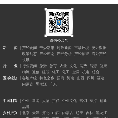
微信公众号
新 闻
产经要闻
部委动态
时政新闻
市场环境
统计数据
政策动态
产经评论
产经分析
产经预警
海外产经
快讯
行 业
行业要闻
旅游
教育
农业
文化
消费
能源
健康
物流
通信
建筑
轻工
化工
金属
机电
综合
区域经济
各地产经
特色之乡
招商
河南
山西
四川
福建
内蒙古
黑龙江
广东
中国制造
企业
新闻
人物
责任
企业文化
营销
扶持
创新
品牌
乡村振兴
北京
天津
河北
山西
内蒙古
辽宁
吉林
黑龙江