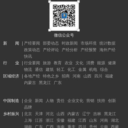
微信公众号
新 闻
产经要闻
部委动态
时政新闻
市场环境
统计数据
政策动态
产经评论
产经分析
产经预警
海外产经
快讯
行 业
行业要闻
旅游
教育
农业
文化
消费
能源
健康
物流
通信
建筑
轻工
化工
金属
机电
综合
区域经济
各地产经
特色之乡
招商
河南
山西
四川
福建
内蒙古
黑龙江
广东
中国制造
企业
新闻
人物
责任
企业文化
营销
扶持
创新
品牌
乡村振兴
北京
天津
河北
山西
内蒙古
辽宁
吉林
黑龙江
上海
江苏
浙江
安徽
福建
江西
山东
河南
湖北
湖南
广东
广西
海南
重庆
四川
贵州
云南
西藏