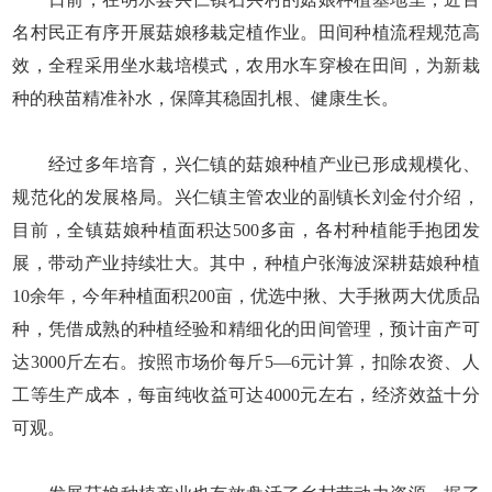
名村民正有序开展菇娘移栽定植作业。田间种植流程规范高
效，全程采用坐水栽培模式，农用水车穿梭在田间，为新栽
种的秧苗精准补水，保障其稳固扎根、健康生长。
经过多年培育，兴仁镇的菇娘种植产业已形成规模化、
规范化的发展格局。兴仁镇主管农业的副镇长刘金付介绍，
目前，全镇菇娘种植面积达500多亩，各村种植能手抱团发
展，带动产业持续壮大。其中，种植户张海波深耕菇娘种植
10余年，今年种植面积200亩，优选中揪、大手揪两大优质品
种，凭借成熟的种植经验和精细化的田间管理，预计亩产可
达3000斤左右。按照市场价每斤5—6元计算，扣除农资、人
工等生产成本，每亩纯收益可达4000元左右，经济效益十分
可观。