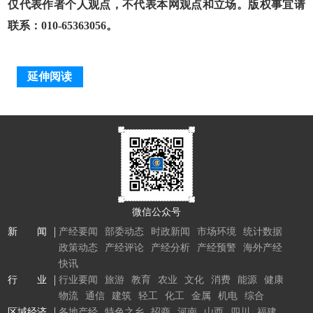
仅代表作者个人观点，不代表本网观点和立场。版权事宜请
联系：010-65363056。
延伸阅读
微信公众号
新 闻
产经要闻
部委动态
时政新闻
市场环境
统计数据
政策动态
产经评论
产经分析
产经预警
海外产经
快讯
行 业
行业要闻
旅游
教育
农业
文化
消费
能源
健康
物流
通信
建筑
轻工
化工
金属
机电
综合
区域经济
各地产经
特色之乡
招商
河南
山西
四川
福建