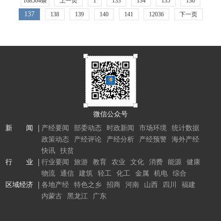
168504条
上一页
1
133
134
135
136
137
138
139
140
141
12036
下一页
微信公众号
新 闻
产经要闻
部委动态
时政新闻
市场环境
统计数据
政策动态
产经评论
产经分析
产经预警
海外产经
快讯
扶贫
行 业
行业要闻
旅游
教育
农业
文化
消费
能源
健康
物流
通信
建筑
轻工
化工
金属
机电
综合
区域经济
各地产经
特色之乡
招商
河南
山西
四川
福建
内蒙古
黑龙江
广东