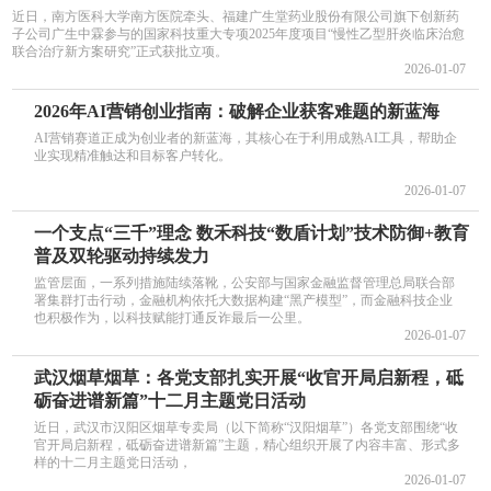
近日，南方医科大学南方医院牵头、福建广生堂药业股份有限公司旗下创新药
子公司广生中霖参与的国家科技重大专项2025年度项目“慢性乙型肝炎临床治愈
联合治疗新方案研究”正式获批立项。
2026-01-07
2026年AI营销创业指南：破解企业获客难题的新蓝海
AI营销赛道正成为创业者的新蓝海，其核心在于利用成熟AI工具，帮助企
业实现精准触达和目标客户转化。
2026-01-07
一个支点“三千”理念 数禾科技“数盾计划”技术防御+教育
普及双轮驱动持续发力
监管层面，一系列措施陆续落靴，公安部与国家金融监督管理总局联合部
署集群打击行动，金融机构依托大数据构建“黑产模型”，而金融科技企业
也积极作为，以科技赋能打通反诈最后一公里。
2026-01-07
武汉烟草烟草：各党支部扎实开展“收官开局启新程，砥
砺奋进谱新篇”十二月主题党日活动
近日，武汉市汉阳区烟草专卖局（以下简称“汉阳烟草”）各党支部围绕“收
官开局启新程，砥砺奋进谱新篇”主题，精心组织开展了内容丰富、形式多
样的十二月主题党日活动，
2026-01-07