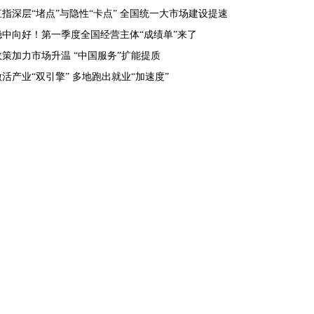
直指深层“堵点”与隐性“卡点” 全国统一大市场建设提速
稳中向好！第一季度全国经营主体“成绩单”来了
政策加力市场升温 “中国服务”扩能提质
激活产业“双引擎” 多地跑出就业“加速度”