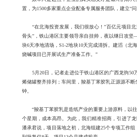
置，为1500多家重点企业配备专属服务团队，建立“
“在北海投资发展，我们很放心！”百亿元项目北
骨头”，铁山港区主要领导亲自挂帅，夜以继日攻坚——5
块6天净地清场，S1-2地块10天完成清拆。建滔（
烧碱项目已开展试生产准备工作。”
5月20日，记者走进位于铁山港区的广西龙驹50
烯储罐整齐排列；车间里，羧基丁苯胶乳正源源不断
钟。
“羧基丁苯胶乳是造纸产业的重要上游原料，以往
个星期，成本高昂。为此，我们精准招商，引进了龙
潘承君说，项目落地之初，北海组建25个专项工作
到批复仅8天，项目13个月建成投产。