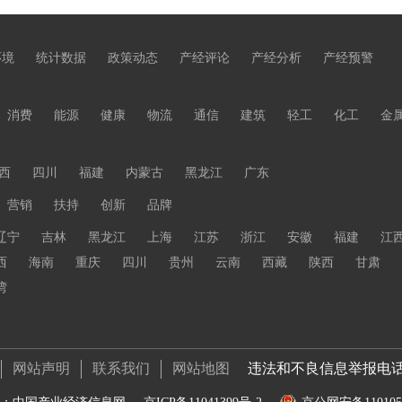
环境
统计数据
政策动态
产经评论
产经分析
产经预警
消费
能源
健康
物流
通信
建筑
轻工
化工
金
西
四川
福建
内蒙古
黑龙江
广东
营销
扶持
创新
品牌
辽宁
吉林
黑龙江
上海
江苏
浙江
安徽
福建
江
西
海南
重庆
四川
贵州
云南
西藏
陕西
甘肃
湾
网站声明
联系我们
网站地图
违法和不良信息举报电话 01