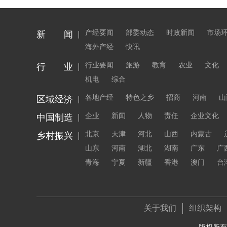
产经要闻
部委动态
时政新闻
市场
新 闻
海外产经
快讯
行业要闻
旅游
教育
农业
文化
行 业
机电
综合
各地产经
特色之乡
招商
河南
山
区域经济
企业
新闻
人物
责任
企业文化
中国制造
北京
天津
河北
山西
内蒙古
乡村振兴
山东
河南
湖北
湖南
广东
广
青海
宁夏
新疆
香港
澳门
台
关于我们
组织架构