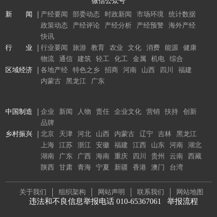
微信公众号
新 闻
产经要闻
部委动态
时政新闻
市场环境
统计数据
政策动态
产经评论
产经分析
产经预警
海外产经
快讯
行 业
行业要闻
旅游
教育
农业
文化
消费
能源
健康
物流
通信
建筑
轻工
化工
金属
机电
综合
区域经济
各地产经
特色之乡
招商
河南
山西
四川
福建
内蒙古
黑龙江
广东
中国制造
企业
新闻
人物
责任
企业文化
营销
扶持
创新
品牌
乡村振兴
北京
天津
河北
山西
内蒙古
辽宁
吉林
黑龙江
上海
江苏
浙江
安徽
福建
江西
山东
河南
湖北
湖南
广东
广西
海南
重庆
四川
贵州
云南
西藏
陕西
甘肃
青海
宁夏
新疆
香港
澳门
台湾
关于我们
组织架构
网站声明
联系我们
网站地图
违法和不良信息举报电话 010-65367061
举报流程