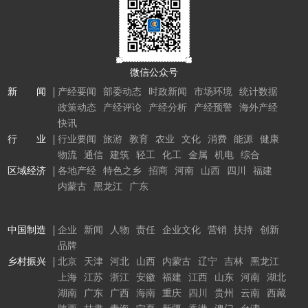
微信公众号
新 闻
产经要闻
部委动态
时政新闻
市场环境
统计数据
政策动态
产经评论
产经分析
产经预警
海外产经
快讯
行 业
行业要闻
旅游
教育
农业
文化
消费
能源
健康
物流
通信
建筑
轻工
化工
金属
机电
综合
区域经济
各地产经
特色之乡
招商
河南
山西
四川
福建
内蒙古
黑龙江
广东
中国制造
企业
新闻
人物
责任
企业文化
营销
扶持
创新
品牌
乡村振兴
北京
天津
河北
山西
内蒙古
辽宁
吉林
黑龙江
上海
江苏
浙江
安徽
福建
江西
山东
河南
湖北
湖南
广东
广西
海南
重庆
四川
贵州
云南
西藏