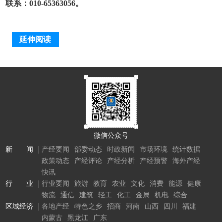
联系：010-65363056。
延伸阅读
微信公众号
新 闻
产经要闻
部委动态
时政新闻
市场环境
统计数据
政策动态
产经评论
产经分析
产经预警
海外产经
快讯
行 业
行业要闻
旅游
教育
农业
文化
消费
能源
健康
物流
通信
建筑
轻工
化工
金属
机电
综合
区域经济
各地产经
特色之乡
招商
河南
山西
四川
福建
内蒙古
黑龙江
广东