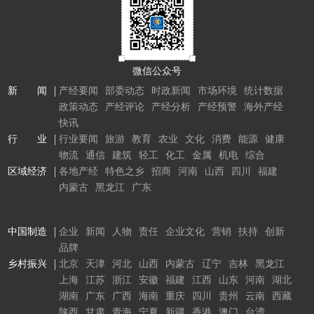
微信公众号
新 闻
产经要闻
部委动态
时政新闻
市场环境
统计数据
政策动态
产经评论
产经分析
产经预警
海外产经
快讯
行 业
行业要闻
旅游
教育
农业
文化
消费
能源
健康
物流
通信
建筑
轻工
化工
金属
机电
综合
区域经济
各地产经
特色之乡
招商
河南
山西
四川
福建
内蒙古
黑龙江
广东
中国制造
企业
新闻
人物
责任
企业文化
营销
扶持
创新
品牌
乡村振兴
北京
天津
河北
山西
内蒙古
辽宁
吉林
黑龙江
上海
江苏
浙江
安徽
福建
江西
山东
河南
湖北
湖南
广东
广西
海南
重庆
四川
贵州
云南
西藏
陕西
甘肃
青海
宁夏
新疆
香港
澳门
台湾