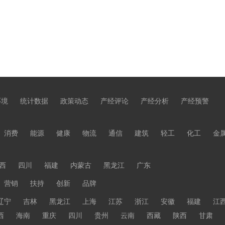
环境
统计数据
政策动态
产经评论
产经分析
产经预警
消费
能源
健康
物流
通信
建筑
轻工
化工
金
西
四川
福建
内蒙古
黑龙江
广东
营销
扶持
创新
品牌
辽宁
吉林
黑龙江
上海
江苏
浙江
安徽
福建
江
西
海南
重庆
四川
贵州
云南
西藏
陕西
甘肃