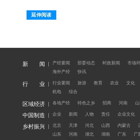
延伸阅读
产经要闻
部委动态
时政新闻
市场
新 闻
海外产经
快讯
行业要闻
旅游
教育
农业
文化
行 业
机电
综合
各地产经
特色之乡
招商
河南
山
区域经济
企业
新闻
人物
责任
企业文化
中国制造
北京
天津
河北
山西
内蒙古
乡村振兴
山东
河南
湖北
湖南
广东
广