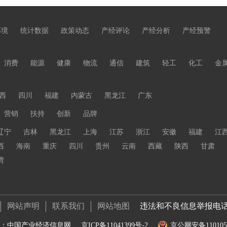
环境
统计数据
政策动态
产经评论
产经分析
产经预警
消费
能源
健康
物流
通信
建筑
轻工
化工
金
西
四川
福建
内蒙古
黑龙江
广东
营销
扶持
创新
品牌
辽宁
吉林
黑龙江
上海
江苏
浙江
安徽
福建
江
西
海南
重庆
四川
贵州
云南
西藏
陕西
甘肃
湾
网站声明
联系我们
网站地图
违法和不良信息举报电话 01
：中国产业经济信息网
京ICP备11041399号-2
京公网安备1101050