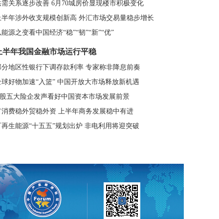
供需关系逐步改善 6月70城房价显现楼市积极变化
上半年涉外收支规模创新高 外汇市场交易量稳步增长
以能源之变看中国经济“稳”“韧”“新”“优”
上半年我国金融市场运行平稳
部分地区性银行下调存款利率 专家称非降息前奏
全球好物加速“入篮” 中国开放大市场释放新机遇
A股五大险企发声看好中国资本市场发展前景
扩消费稳外贸稳外资 上半年商务发展稳中有进
可再生能源“十五五”规划出炉 非电利用将迎突破
常会：发展交通运输新业态 培育新增长点