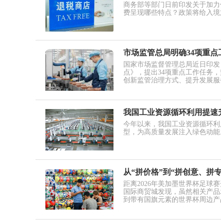
商务部等部门日前印发关于加力
费呈现哪些特点？政策将给入境
市场监管总局明确34项重点
国家市场监督管理总局近日印发
点》，提出34项重点工作任务
创新监管治理方式、提升发展服
我国工业资源循环利用提速
今年以来，我国工业资源循环利
型，为高质量发展注入绿色动能
从“拼价格”到“拼创意、拼
距离2026年美加墨世界杯足球
国际商贸城发现，虽然相关产品
到带有国旗元素的世界杯周边产