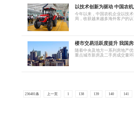
以技术创新为驱动 中国农
今年以来，中国农机企业以技术
局，收获越来越多海外客户的认
楼市交易活跃度提升 我国
随着中央及地方一系列房地产优
重点城市新房及二手房成交量环
236481条
上一页
1
138
139
140
141