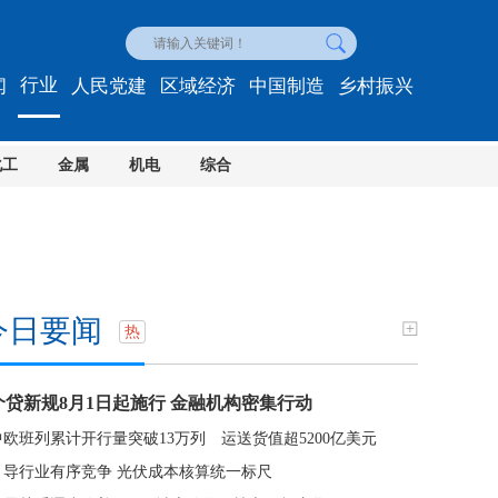
行业
闻
人民党建
区域经济
中国制造
乡村振兴
化工
金属
机电
综合
今日要闻
热
个贷新规8月1日起施行 金融机构密集行动
中欧班列累计开行量突破13万列 运送货值超5200亿美元
引导行业有序竞争 光伏成本核算统一标尺