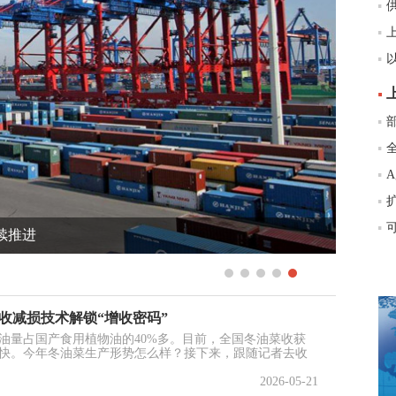
国
续推进
收减损技术解锁“增收密码”
油量占国产食用植物油的40%多。目前，全国冬油菜收获
快。今年冬油菜生产形势怎么样？接下来，跟随记者去收
2026-05-21