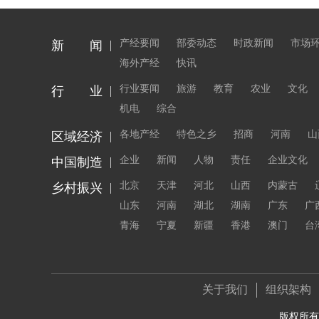
产经要闻
部委动态
时政新闻
市场
新 闻
海外产经
快讯
行业要闻
旅游
教育
农业
文化
行 业
机电
综合
各地产经
特色之乡
招商
河南
山
区域经济
企业
新闻
人物
责任
企业文化
中国制造
北京
天津
河北
山西
内蒙古
乡村振兴
山东
河南
湖北
湖南
广东
广
青海
宁夏
新疆
香港
澳门
台
关于我们
组织架构
版权所有