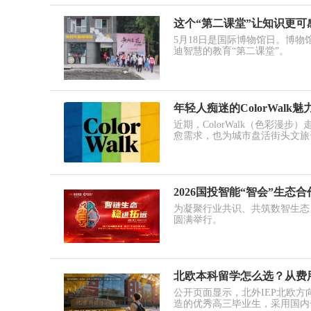
这个“第二课堂”让知识更
5月18日是国际博物馆日。博
迪智慧的教育“第二课堂”。
年轻人痴迷的ColorWalk
近期，ColorWalk（色彩
愈需求，也为城市盘活街头文旅
2026国投智能“智会”生态
为凝聚行业共识、共筑数智生态，
圆满举行。
北欧本科留学怎么选？从费用
公开页面显示，北外IEP北欧
造的优秀高三毕业生，采用国内