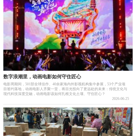
数字浪潮里，动画电影如何守住匠心
电影周期间，501部全球佳作、40余家海内外影视机构集中参展，53个产业项
目签约落地，动画电影人齐聚一堂，将目光投向了更远处的未来：传统文化与
现代科技深度交融，动画电影该如何扎根文化土壤、守住匠心？
2026-06-25