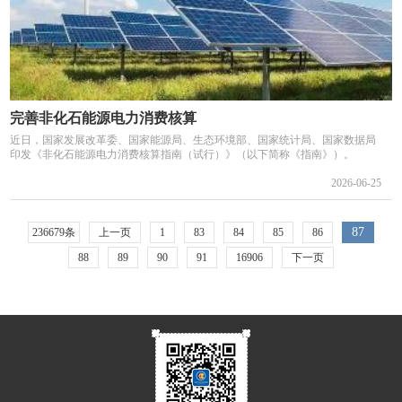
完善非化石能源电力消费核算
近日，国家发展改革委、国家能源局、生态环境部、国家统计局、国家数据局
印发《非化石能源电力消费核算指南（试行）》（以下简称《指南》）。
2026-06-25
87
236679条
上一页
1
83
84
85
86
88
89
90
91
16906
下一页