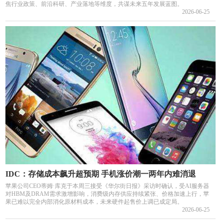
焦行业政策、前沿科研、产业落地等维度，共谋未来五年发展蓝图。
2026-06-25
IDC：存储成本飙升超预期 手机涨价潮一两年内难消退
苹果公司CEO蒂姆·库克于本周三接受《华尔街日报》采访时确认，受AI服务器
对HBM及DRAM需求激增影响，消费级内存供应持续紧张、价格加速上行，苹
果已难以完全内部消化原材料成本，未来硬件起售价上调已成定局。
2026-06-25